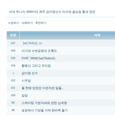
여자 주니어 3000미터 계주 김미영선수 마지막 결승점 통과 장면
수정하기
삭제하기
추천하기
번호
제목
[re] 지리산
107
[1]
이기대 수변공원과 오륙도
106
SWIC 2004(Chad Hedrick)
105
황령산 그리고 우리집
104
김미영 선수
시우담
102
올 한해 있었던 이런저런 일들...
101
잡담
100
스케이팅 기본자세에 관한 십계명
99
송정에서 기장을 거쳐 한바퀴 돌기
98