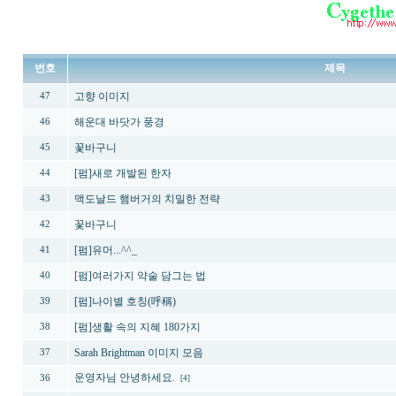
번호
제목
고향 이미지
47
해운대 바닷가 풍경
46
꽃바구니
45
[펌]새로 개발된 한자
44
맥도날드 햄버거의 치밀한 전략
43
꽃바구니
42
[펌]유머...^^_
41
[펌]여러가지 약술 담그는 법
40
[펌]나이별 호칭(呼稱)
39
[펌]생활 속의 지혜 180가지
38
Sarah Brightman 이미지 모음
37
운영자님 안녕하세요.
36
[4]