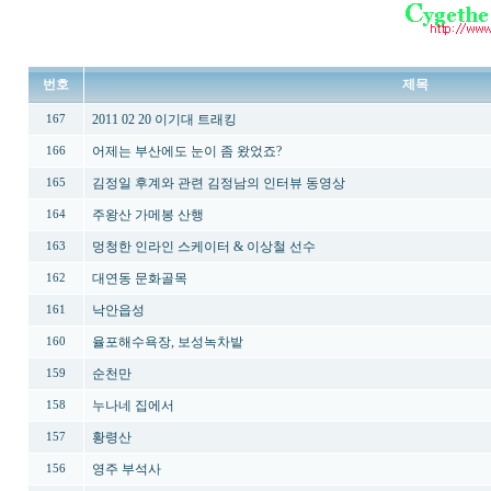
번호
제목
2011 02 20 이기대 트래킹
167
어제는 부산에도 눈이 좀 왔었죠?
166
김정일 후계와 관련 김정남의 인터뷰 동영상
165
주왕산 가메봉 산행
164
멍청한 인라인 스케이터 & 이상철 선수
163
대연동 문화골목
162
낙안읍성
161
율포해수욕장, 보성녹차밭
160
순천만
159
누나네 집에서
158
황령산
157
영주 부석사
156